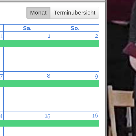
Monat
Terminübersicht
Sa.
So.
1
1
2
7
8
9
4
15
16