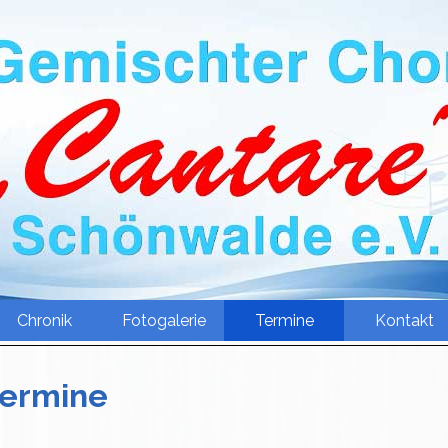
Menü überspringen
Chronik
Fotogalerie
▼
Termine
Kontakt
Termine