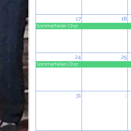
17
18
Sommerferien Chor
24
25
Sommerferien Chor
31
1