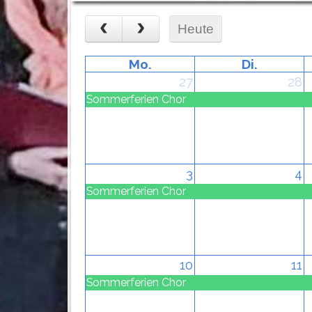
Heute
Mo.
Di.
27
28
Sommerferien Chor
3
4
Sommerferien Chor
10
11
Sommerferien Chor